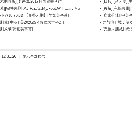
未删减版][李钟硕.2017韩国犯罪动作]
•
[日韩] [音为爱][中
完整未删].As.Far.As.My.Feet.Will.Carry.Me
•
[移植][完整未删][
MKV/10.78GB]【完整未删】[简繁英字幕]
•
[病毒抗体][中英字幕]
删减][中英][美2020高分冒险末世科幻]
•
龙与地下城：侠盗
未删减版[简繁英字幕]
•
[完整未删减] [绝密战境
12:31:26
|
显示全部楼层