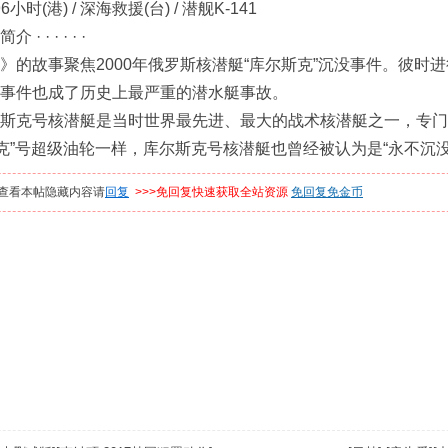
小时(港) / 深海救援(台) / 潜舰K-141
 · · · · ·
故事聚焦2000年俄罗斯核潜艇“库尔斯克”沉没事件。彼时进
事件也成了历史上最严重的潜水艇事故。
克号核潜艇是当时世界最先进、最大的战术核潜艇之一，专门用
尼克”号超级油轮一样，库尔斯克号核潜艇也曾经被认为是“永不沉没
查看本帖隐藏内容请
回复
>>>免回复快速获取全站资源
免回复免金币