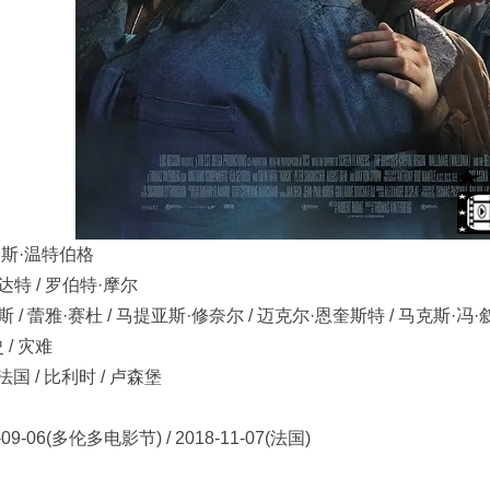
托马斯·温特伯格
达特 / 罗伯特·摩尔
 / 蕾雅·赛杜 / 马提亚斯·修奈尔 / 迈克尔·恩奎斯特 / 马克斯·冯·叙多
 / 灾难
法国 / 比利时 / 卢森堡
09-06(多伦多电影节) / 2018-11-07(法国)