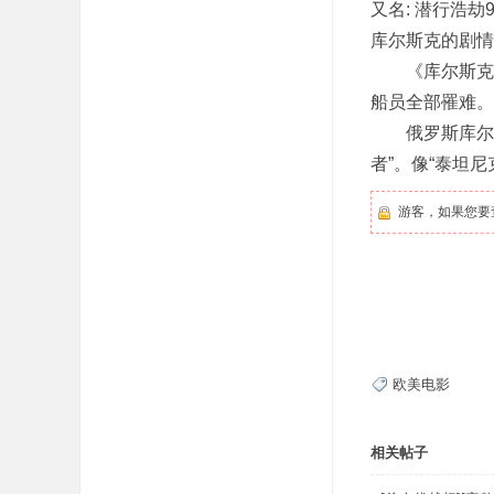
又名: 潜行浩劫96
库尔斯克的剧情简介 ·
《库尔斯克》的
船员全部罹难。
俄罗斯库尔斯
者”。像“泰坦
游客，如果您要
欧美电影
相关帖子