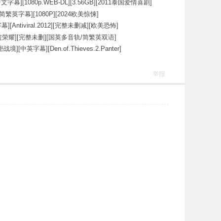
文字幕][1080p.WEB-DL][3.56GB][2011泰国爱情喜剧]
简繁英字幕][1080P][2024欧美惊悚]
[Antiviral.2012][完整未删减][欧美恐怖]
荣耀][完整未删][国英多音轨/简繁英双语]
][中英字幕][Den.of.Thieves.2.Panter]
举报