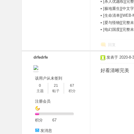
•
[杀人优越权][完整
•
[极地重生][中文字幕][
•
[生命清单][WEB-
•
[爱与怪物][完整未
•
[电幻国度][完整
回复
drfedrfe
发表于 2020-8-3 
好看清晰完美
该用户从未签到
0
21
67
主题
帖子
积分
注册会员
积分
67
发消息