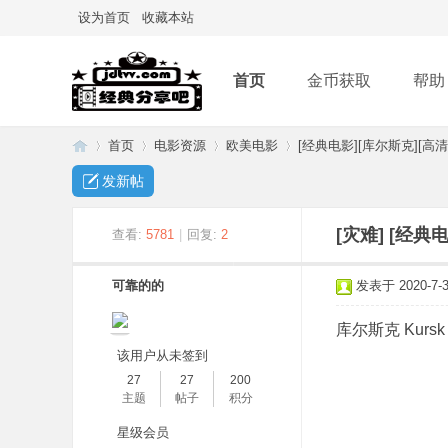
设为首页
收藏本站
首页
金币获取
帮助
首页
电影资源
欧美电影
[经典电影][库尔斯克][高清
发新帖
经
»
›
›
›
[灾难]
[经典电
查看:
5781
|
回复:
2
可靠的的
发表于 2020-7-31
库尔斯克 Kursk 
该用户从未签到
27
27
200
主题
帖子
积分
典
星级会员