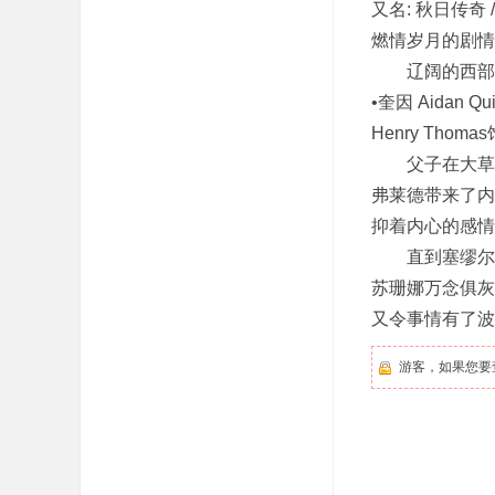
又名: 秋日传奇 / 真
燃情岁月的剧情简介 ·
辽阔的西部草
•奎因 Aida
Henry Tho
父子在大草原的
弗莱德带来了内
抑着内心的感情
直到塞缪尔壮
苏珊娜万念俱灰
又令事情有了波
游客，如果您要