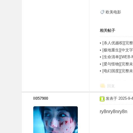
欧美电影
相关帖子
•
[杀人优越权][完整
•
[极地重生][中文字幕][
•
[生命清单][WEB-
•
[爱与怪物][完整未
•
[电幻国度][完整
回复
ll057900
发表于 2025-9-4 
ry8nry8nry8n