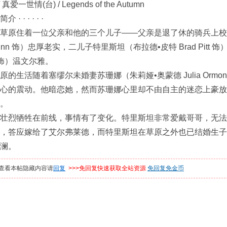
爱一世情(台) / Legends of the Autumn
 · · · · ·
原住着一位父亲和他的三个儿子——父亲是退了休的骑兵上校
n Quinn 饰）忠厚老实，二儿子特里斯坦（布拉德•皮特 Brad P
mas饰）温文尔雅。
生活随着塞缪尔未婚妻苏珊娜（朱莉娅•奥蒙德 Julia Orm
心的震动。他暗恋她，然而苏珊娜心里却不由自主的迷恋上豪放
。
烈牺牲在前线，事情有了变化。特里斯坦非常爱戴哥哥，无法
，答应嫁给了艾尔弗莱德，而特里斯坦在草原之外也已结婚生子
澜。
查看本帖隐藏内容请
回复
>>>免回复快速获取全站资源
免回复免金币