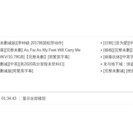
未删减版][李钟硕.2017韩国犯罪动作]
•
[日韩] [音为爱][中
完整未删].As.Far.As.My.Feet.Will.Carry.Me
•
[移植][完整未删][
MKV/10.78GB]【完整未删】[简繁英字幕]
•
[病毒抗体][中英字幕]
删减][中英][美2020高分冒险末世科幻]
•
龙与地下城：侠盗
未删减版[简繁英字幕]
•
[完整未删减] [绝密战境
01:34:43
|
显示全部楼层