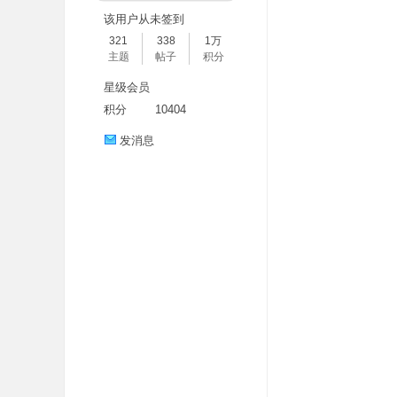
该用户从未签到
321
338
1万
主题
帖子
积分
星级会员
积分
10404
发消息
分
享