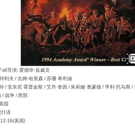
he Fall导演: 爱德华·兹威克
威特利夫 / 吉姆·哈里森 / 苏珊·希利迪
 / 安东尼·霍普金斯 / 艾丹·奎因 / 朱莉娅·奥蒙德 / 亨利·托马斯 / 更
 / 战争 / 西部
 美国
科尼什语
12-16(美国)