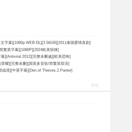
文字幕][1080p.WEB-DL][3.56GB][2011泰国爱情喜剧]
简繁英字幕][1080P][2024欧美惊悚]
[Antiviral.2012][完整未删减][欧美恐怖]
荣耀][完整未删][国英多音轨/简繁英双语]
][中英字幕][Den.of.Thieves.2.Panter]
举报