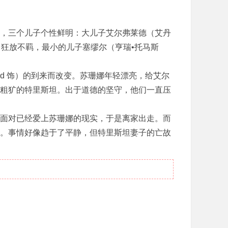
，三个儿子个性鲜明：大儿子艾尔弗莱德（艾丹
itt 饰）狂放不羁，最小的儿子塞缪尔（亨瑞•托马斯
ond 饰）的到来而改变。苏珊娜年轻漂亮，给艾尔
粗犷的特里斯坦。出于道德的坚守，他们一直压
面对已经爱上苏珊娜的现实，于是离家出走。而
。事情好像趋于了平静，但特里斯坦妻子的亡故