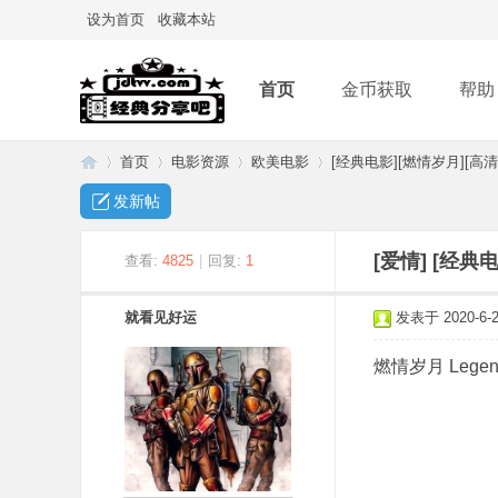
设为首页
收藏本站
首页
金币获取
帮助
首页
电影资源
欧美电影
[经典电影][燃情岁月][高清
发新帖
经
»
›
›
›
[爱情]
[经典
查看:
4825
|
回复:
1
就看见好运
发表于 2020-6-23
燃情岁月 Legends 
典