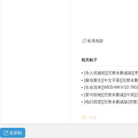
欧美电影
相关帖子
•
[杀人优越权][完整未删减版][李
•
[极地重生][中文字幕][完整未删].As.F
•
[生命清单][WEB-MKV/10.
•
[爱与怪物][完整未删减][中英]
•
[电幻国度][完整未删减版[简繁
回复
发新帖