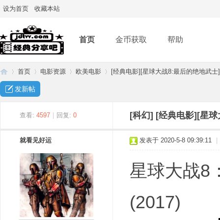
设为首页
收藏本站
首页
金币获取
帮助
首页
电影资源
欧美电影
[经典电影][星球大战8:最后的绝地武士][高
发新帖
经
»
›
›
›
[科幻]
[经典电影][星球
查看:
4597
|
回复:
0
就看见好运
发表于 2020-5-8 09:39:11
|
星球大战8：最后
(2017)
典