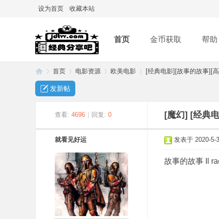
设为首页
收藏本站
首页
金币获取
帮助
首页
电影资源
欧美电影
[经典电影][故事的故事][高
发新帖
经
»
›
›
›
[魔幻]
[经典电
查看:
4696
|
回复:
0
就看见好运
发表于 2020-5-3 
故事的故事 Il racco
典