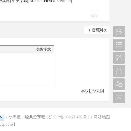
][中英字幕][Den.of.Thieves.2.Panter]
举报
返回列表
高级模式
本版积分规则
|
小黑屋
|
经典分享吧
(
沪ICP备10221330号
)
|
网站地图
.com】