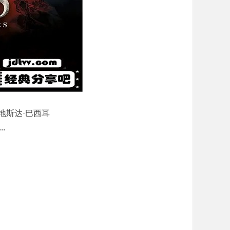
姆巴地斯达·巴西耳
.