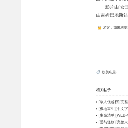
影片由“女王”（T
由吉姆巴地斯达·
游客，如果您要
欧美电影
相关帖子
•
[杀人优越权][完整
•
[极地重生][中文字幕][
•
[生命清单][WEB-
•
[爱与怪物][完整未