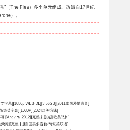
“跳蚤”（The Flea）多个单元组成。改编自17世纪
one）。
文字幕][1080p.WEB-DL][3.56GB][2011泰国爱情喜剧]
简繁英字幕][1080P][2024欧美惊悚]
[Antiviral.2012][完整未删减][欧美恐怖]
荣耀][完整未删][国英多音轨/简繁英双语]