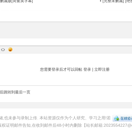
未删减版[简繁英字幕]
•
[完整未删减] [绝密战境
您需要登录后才可以回帖
登录
|
立即注册
后跳转到最后一页
,也未参与录制上传. 本站资源仅作为个人研究、学习之用!若
邮件告知,在收到邮件后48小时内删除【站长邮箱:2023554227@qq