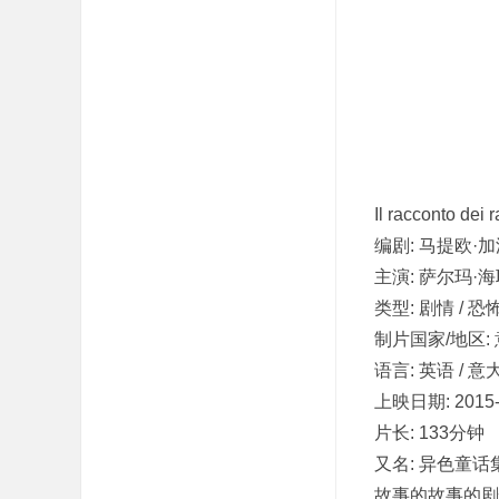
吧
Il racconto d
编剧: 马提欧·加
主演: 萨尔玛·海耶
类型: 剧情 / 恐怖
制片国家/地区: 意
语言: 英语 / 
上映日期: 2015-
片长: 133分钟
又名: 异色童话集(台
故事的故事的剧情简介 