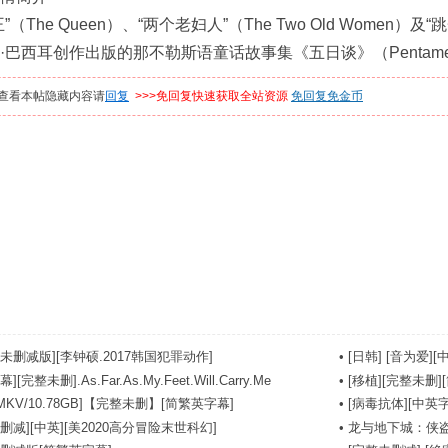
he Queen）、“两个老妇人”（The Two Old Women）及
巴西耳创作出版的那不勒斯语童话故事集《五日谈》（Pentamer
查看本帖隐藏内容请
回复
>>>免回复快速获取全站资源
免回复免金币
未删减版][李钟硕.2017韩国犯罪动作]
•
[日韩] [音为爱][中
完整未删].As.Far.As.My.Feet.Will.Carry.Me
•
[移植][完整未删][
MKV/10.78GB]【完整未删】[简繁英字幕]
•
[病毒抗体][中英字幕]
删减][中英][美2020高分冒险末世科幻]
•
龙与地下城：侠盗