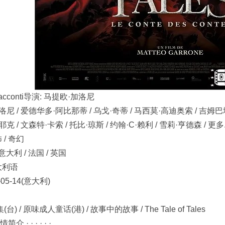
ei racconti导演: 马提欧·加洛尼
洛尼 / 爱德华多·阿比那蒂 / 乌戈·奇蒂 / 马西莫·高迪奥索 / 吉
克 / 文森特·卡索 / 托比·琼斯 / 约翰·C·赖利 / 雪莉·亨德森 / 更多..
 / 奇幻
大利 / 法国 / 英国
意大利语
05-14(意大利)
) / 原味成人童话(港) / 故事中的故事 / The Tale of Tales
· · · · · ·