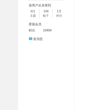
该用户从未签到
321
338
1万
主题
帖子
积分
星级会员
积分
10404
发消息
分
享