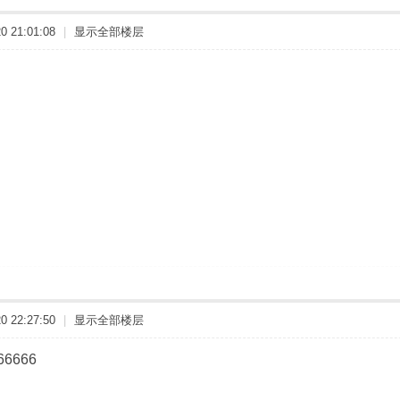
 21:01:08
|
显示全部楼层
 22:27:50
|
显示全部楼层
66666