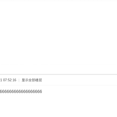
 07:52:16
|
显示全部楼层
66666666666666666