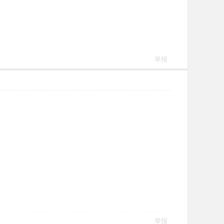
举报
举报