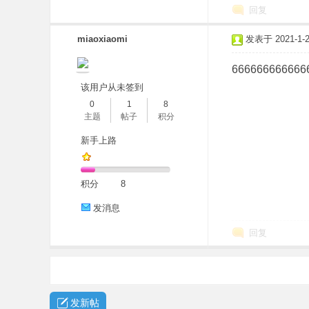
回复
miaoxiaomi
发表于 2021-1-21
666666666666
该用户从未签到
0
1
8
主题
帖子
积分
新手上路
积分
8
发消息
回复
发新帖