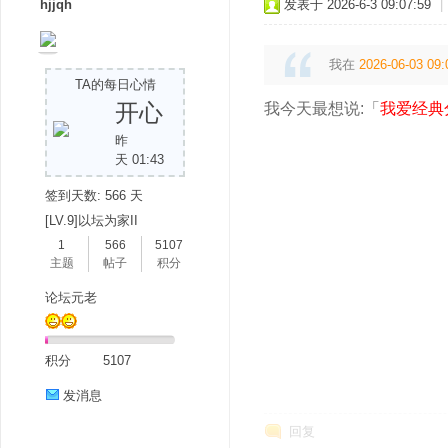
hjjqh
发表于 2026-6-3 09:07:59
|
我在
2026-06-03 09:
TA的每日心情
开心
我今天最想说:「
我爱经典
昨
天 01:43
签到天数: 566 天
[LV.9]以坛为家II
1
566
5107
主题
帖子
积分
论坛元老
积分
5107
发消息
回复