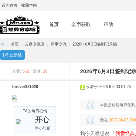
设为首页
收藏本站
首页
金币获取
帮助
首页
云盘交流区
新手交流
2026年6月3日签到记录贴
发新帖
经
»
›
›
›
2026年6月3日签到记
查看:
662
|
回复:
16
forever981028
发表于 2026-6-3 00:01:24
|
本贴是论坛每日签到
TA的每日心情
开心
我在
2026-06-03 00:
半小时前
典
我今天最想说:「
我爱经典