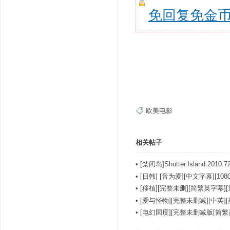
免回复免金
欧美电影
相关帖子
•
[禁闭岛]Shutter.Island.201
•
[日韩] [音为爱][中文字幕][1080
•
[移植][完整未删][简繁英字幕][1
•
[爱与怪物][完整未删减][中英]
•
[电幻国度][完整未删减版[简繁