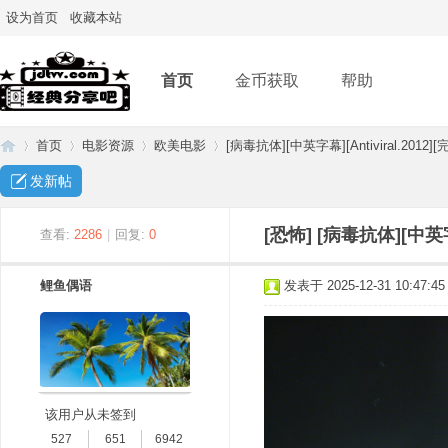
设为首页
收藏本站
首页
金币获取
帮助
首页
电影资源
欧美电影
[病毒抗体][中英字幕][Antiviral.2012][
发新帖
经
»
›
›
›
[恐怖]
[病毒抗体][中英字幕
查看:
2286
|
回复:
0
鲤鱼偶语
发表于 2025-12-31 10:47:45
该用户从未签到
典
527
651
6942