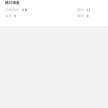
统计信息
已用空间
0 B
积分
11
金币
0
铜币
0
吧