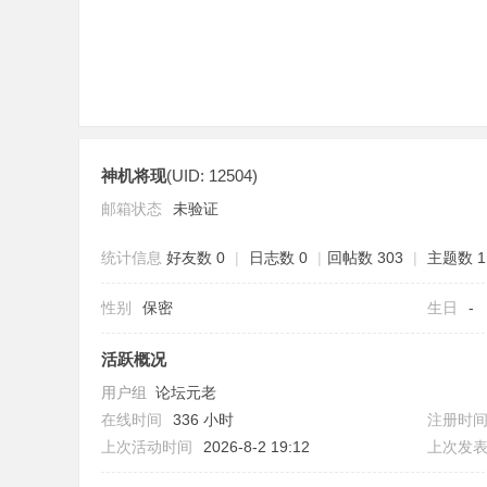
神机将现
(UID: 12504)
分
邮箱状态
未验证
统计信息
好友数 0
|
日志数 0
|
回帖数 303
|
主题数 1
性别
保密
生日
-
活跃概况
用户组
论坛元老
享
在线时间
336 小时
注册时
上次活动时间
2026-8-2 19:12
上次发