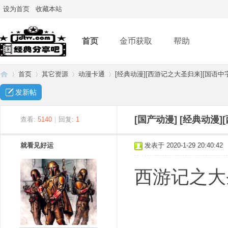
设为首页
收藏本站
首页
金币获取
帮助
首页
其它资源
动漫卡通
[经典动漫][西游记之大圣归来][国语中字]
发新帖
经
»
›
›
›
[国产动漫]
[经典动漫]
查看:
5140
|
回复:
1
就看见好运
发表于 2020-1-29 20:40:42
西游记之大圣
典