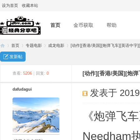
设为首页
收藏本站
首页
金币获取
帮助
首页
专题电影
成龙电影
[动作][香港/美国][炮弹飞车][英语中字]
发新帖
经
»
›
›
›
[动作][香港/美国][炮
查看:
5206
|
回复:
0
dafudagui
发表于 2019-4
《炮弹飞车》
Needh
典