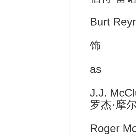
Burt Rey
饰
as
J.J. McCl
罗杰·摩
Roger M