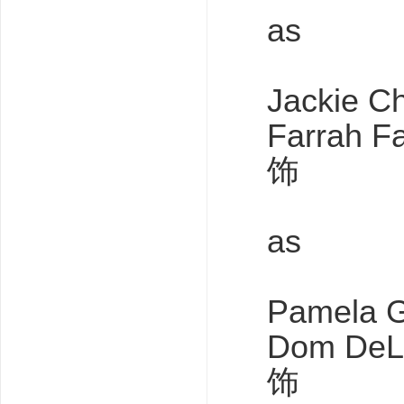
as
Jackie C
Farrah
饰
as
Pamela G
Dom D
饰