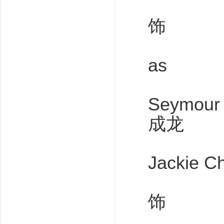
饰
as
Seymour G
成龙
Jackie C
饰