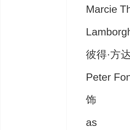
Marcie Th
Lamborgh
彼得·方
Peter Fo
饰
as