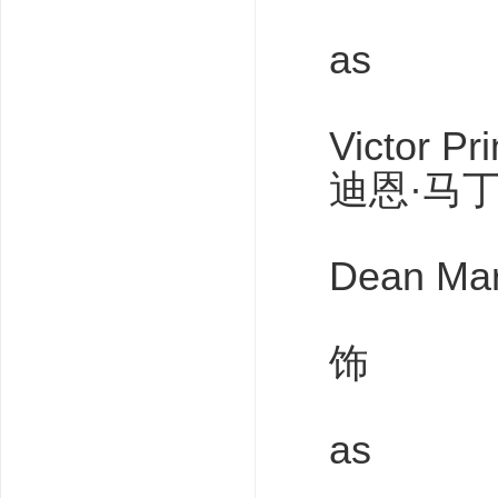
as
Victor Pr
迪恩·马
Dean Mar
饰
as