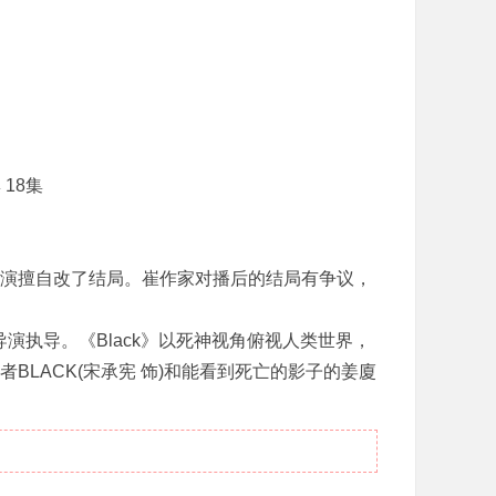
集 18集
金导演擅自改了结局。崔作家对播后的结局有争议，
导演执导。《Black》以死神视角俯视人类世界，
LACK(宋承宪 饰)和能看到死亡的影子的姜廈