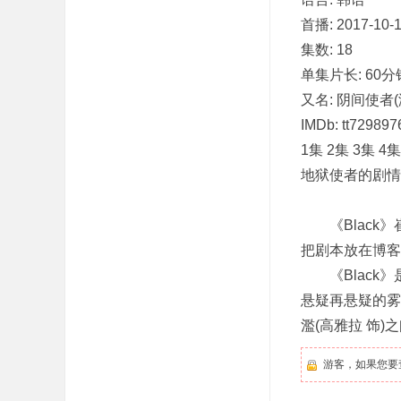
首播: 2017-10-
集数: 18
单集片长: 60分
又名: 阴间使者(港)
IMDb: tt729897
1集 2集 3集 4集
地狱使者的剧情简介 ·
《Black》
把剧本放在博客
《Black》
悬疑再悬疑的雾
濫(高雅拉 饰)
游客，如果您要