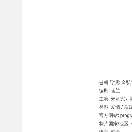
吧
블랙 导演: 金弘
编剧: 崔兰
主演: 宋承宪 / 高
类型: 爱情 / 悬疑
官方网站: program
制片国家/地区:
语言: 韩语