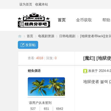
设为首页
收藏本站
首页
金币获取
帮助
首页
电视剧资源
日韩电视剧
[地狱使者/Black][全1
发新帖
经
»
›
›
›
[魔幻]
[地狱使
查看:
4018
|
回复:
0
鲤鱼偶语
发表于 2024-4-23
地狱使者 블랙 (2
该用户从未签到
典
527
651
6942