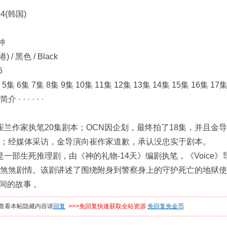
14(韩国)
钟
 / 黑色 / Black
6
 5集 6集 7集 8集 9集 10集 11集 12集 13集 14集 15集 16集 17
 · · · · ·
崔兰作家执笔20集剧本；OCN因企划，最终拍了18集，并且
；经媒体采访，金导演向崔作家道歉，承认没忠实于剧本。
是一部生死推理剧，由《神的礼物-14天》编剧执笔，《Voice》
煞煞剧情。该剧讲述了围绕附身到警察身上的守护死亡的地狱使者B
之间的故事 。
查看本帖隐藏内容请
回复
>>>免回复快速获取全站资源
免回复免金币