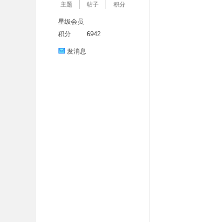
主题
帖子
积分
星级会员
积分
6942
发消息
分
享