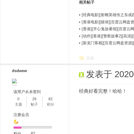
相关帖子
•
[经典电影][射雕英雄传之东成
•
[香港电影][賭侠][百度云网盘
•
[香港][开心鬼放暑假][百度云
•
[动作][香港][警察故事2][高清
•
[新龙门客栈][百度云网盘资源]
回复
dsdwew
发表于 2020-7
经典好看完整！哈哈！
该用户从未签到
0
26
82
主题
帖子
积分
注册会员
积分
82