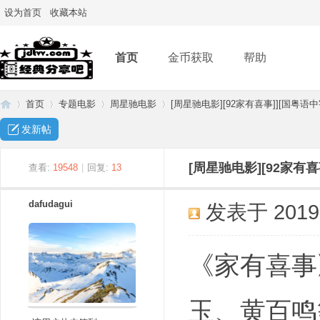
设为首页
收藏本站
首页
金币获取
帮助
首页
专题电影
周星驰电影
[周星驰电影][92家有喜事]][国粤语中
发新帖
经
»
›
›
›
[周星驰电影][92家有喜
查看:
19548
|
回复:
13
dafudagui
发表于 2019-4
《家有喜事
玉、黄百鸣
典