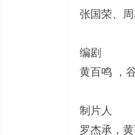
张国荣、周
编剧
黄百鸣 ，
制片人
罗杰承，黄