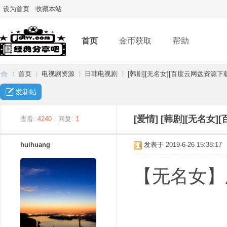
设为首页
收藏本站
首页
金币获取
帮助
首页
电视剧资源
日韩电视剧
[韩剧][无名女][百度云网盘资源下载][
发新帖
经
»
›
›
›
[爱情]
[韩剧][无名女]
查看:
4240
|
回复:
1
huihuang
发表于 2019-6-26 15:38:17
【无名女】
典