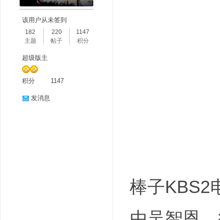
该用户从未签到
182
220
1147
主题
帖子
积分
超级版主
积分
1147
分
发消息
棒子KBS
享
由吴智恩、