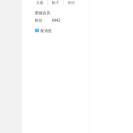
主题
帖子
积分
星级会员
积分
6942
发消息
分
享