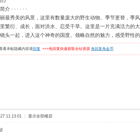
台)
 · · · · ·
最秀美的风景，这里有数量庞大的野生动物。季节更替，季风
繁衍、成长，面对洪水、忍受干旱。这里是一片充满活力的大
头一起，进入这个神奇的国度。领略自然的魅力，感受野性的
查看本帖隐藏内容请
回复
>>>免回复快速获取全站资源
免回复免金币
7 11:13:01
|
显示全部楼层
ad