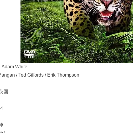
: Adam White
ngan / Ted Giffords / Erik Thompson
 英国
14
钟