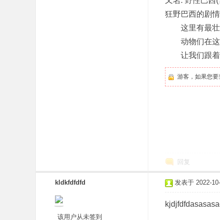
又名: 野性巴西(
狂野巴西的剧情简介 ·
这里有最壮丽
动物们在这里
让我们跟着镜
游客，如果您要
回复
kldkfdfdfd
发表于 2022-10-2
kjdjfdfdasasas
该用户从未签到