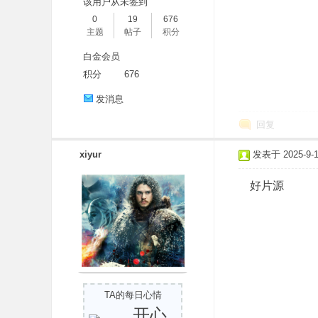
该用户从未签到
0
19
676
主题
帖子
积分
白金会员
积分
676
发消息
回复
xiyur
发表于 2025-9-12
好片源
TA的每日心情
开心