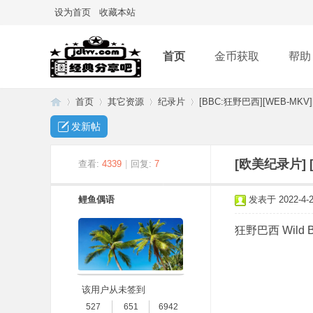
设为首页
收藏本站
首页
金币获取
帮助
首页
其它资源
纪录片
[BBC:狂野巴西][WEB-MKV][
发新帖
经
»
›
›
›
[欧美纪录片]
查看:
4339
|
回复:
7
鲤鱼偶语
发表于 2022-4-25
狂野巴西 Wild Bra
该用户从未签到
典
527
651
6942