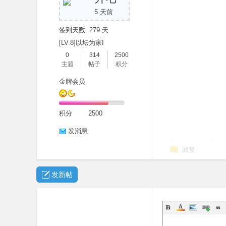
5 天前
签到天数: 279 天
[LV.8]以坛为家I
0
314
2500
主题
帖子
积分
金牌会员
积分
2500
发消息
回复
发新帖