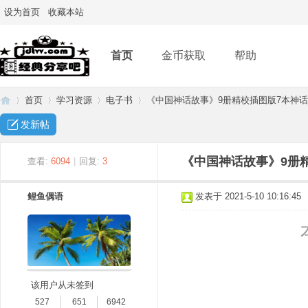
设为首页
收藏本站
首页
金币获取
帮助
首页
学习资源
电子书
《中国神话故事》9册精校插图版7本神话故事
发新帖
经
»
›
›
›
《中国神话故事》9册
查看:
6094
|
回复:
3
鲤鱼偶语
发表于 2021-5-10 10:16:45
该用户从未签到
典
527
651
6942