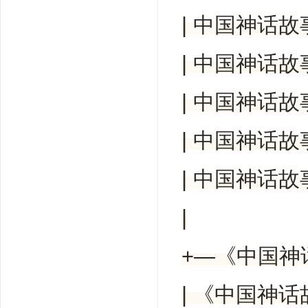
| 中国神话故
| 中国神话故
吧
| 中国神话故
| 中国神话故
| 中国神话故事
|
+—《中国神
| 《中国神话