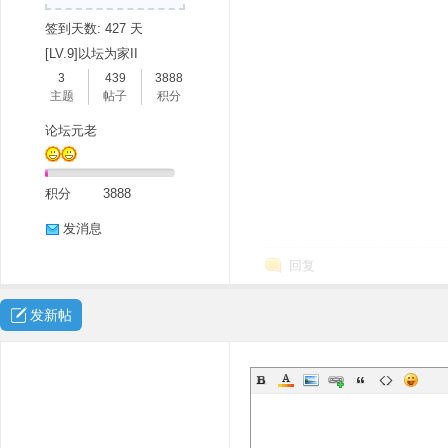
签到天数: 427 天
[LV.9]以坛为家II
3
439
3888
主题
帖子
积分
论坛元老
积分
3888
发消息
回复
发新帖