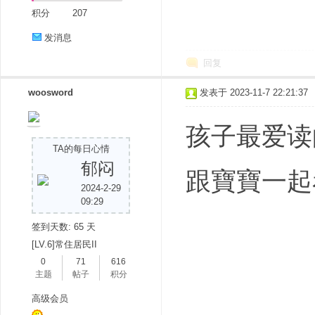
积分
207
发消息
回复
woosword
发表于 2023-11-7 22:21:37
孩子最爱读
TA的每日心情
郁闷
跟寶寶一起
2024-2-29
09:29
签到天数: 65 天
[LV.6]常住居民II
0
71
616
主题
帖子
积分
高级会员