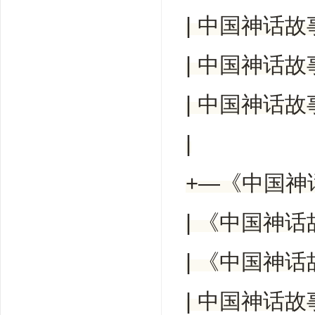
| 中国神话故事
| 中国神话故事
| 中国神话故事
|
+—《中国神
| 《中国神话
| 《中国神话故
| 中国神话故事