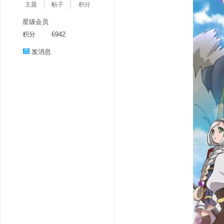
主题
帖子
积分
星级会员
积分
6942
发消息
分
享