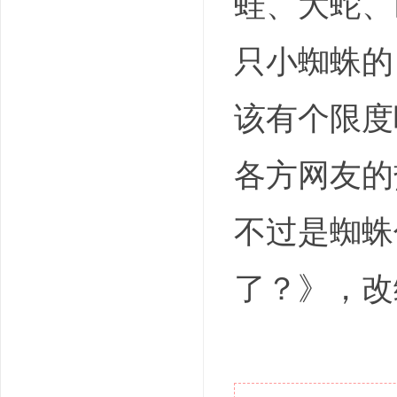
蛙、大蛇、
只小蜘蛛的
该有个限度
各方网友的
不过是蜘蛛
了？》，改