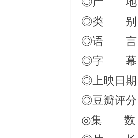
◎产 地
◎类 别 
◎语 言
◎字 幕
◎上映日期 2
◎豆瓣评分 7.
◎集 数