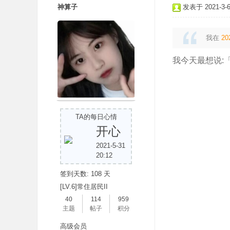
神算子
发表于 2021-3-6 
我在
20
我今天最想说:
TA的每日心情
开心
2021-5-31
20:12
签到天数: 108 天
[LV.6]常住居民II
40
114
959
主题
帖子
积分
高级会员