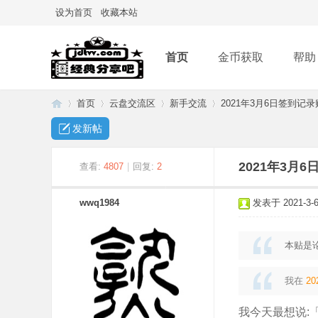
设为首页
收藏本站
首页
金币获取
帮助
首页
云盘交流区
新手交流
2021年3月6日签到记录
发新帖
经
»
›
›
›
2021年3月
查看:
4807
|
回复:
2
wwq1984
发表于 2021-3-6 
本贴是
我在
20
典
我今天最想说: