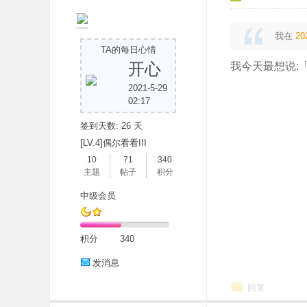
我在
20
TA的每日心情
开心
我今天最想说:
2021-5-29
吧
02:17
签到天数: 26 天
[LV.4]偶尔看看III
10
71
340
主题
帖子
积分
中级会员
积分
340
发消息
回复