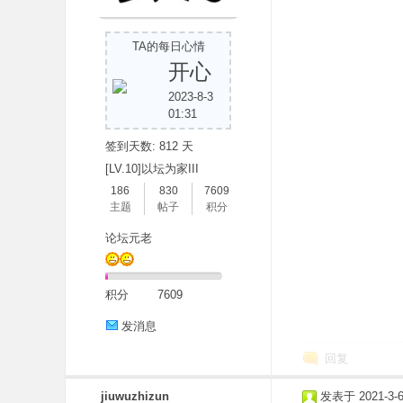
TA的每日心情
开心
2023-8-3
01:31
签到天数: 812 天
分
[LV.10]以坛为家III
186
830
7609
主题
帖子
积分
论坛元老
积分
7609
发消息
享
回复
jiuwuzhizun
发表于 2021-3-6 