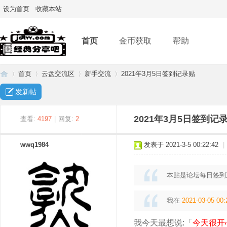
设为首页
收藏本站
首页
金币获取
帮助
首页
云盘交流区
新手交流
2021年3月5日签到记录贴
发新帖
经
»
›
›
›
2021年3月5日签到记
查看:
4197
|
回复:
2
wwq1984
发表于 2021-3-5 00:22:42
|
本贴是论坛每日签到
我在
2021-03-05 00:
典
我今天最想说:「
今天很开