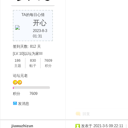
TA的每日心情
开心
2023-8-3
01:31
签到天数: 812 天
分
[LV.10]以坛为家III
186
830
7609
主题
帖子
积分
论坛元老
积分
7609
发消息
享
回复
jiuwuzhizun
发表于 2021-3-5 09:22:11
|