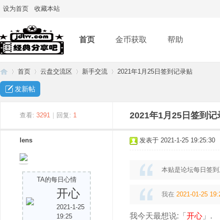
设为首页
收藏本站
首页
金币获取
帮助
首页
云盘交流区
新手交流
2021年1月25日签到记录贴
发新帖
经
»
›
›
›
2021年1月25日签到
查看:
3291
|
回复:
1
lens
发表于 2021-1-25 19:25:30
本贴是论坛每日签到
TA的每日心情
开心
我在
2021-01-25 19:
2021-1-25
典
我今天最想说:「
开心
」.
19:25