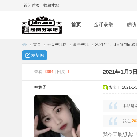
设为首页
收藏本站
首页
金币获取
帮助
首页
云盘交流区
新手交流
2021年1月3日签到记录
发新帖
经
»
›
›
›
2021年1月
查看:
3694
|
回复:
1
神算子
发表于 2021-1-3 
本贴是
我在
20
典
我今天最想说: