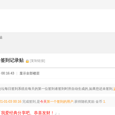
贴
3日签到记录贴
[复制链接]
00:16:43
|
显示全部楼层
论坛每日签到系统在每天的第一位签到者签到时所自动生成的,如果您还未签到,
21-01-03 00:16
完成签到,是
今天
第一个签到的用户
,获得随机奖励
金币
1
.
「
我爱经典分享吧、恭喜发财！
」.