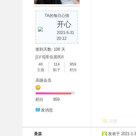
TA的每日心情
开心
2021-5-31
20:12
签到天数: 108 天
分
[LV.6]常住居民II
40
114
959
主题
帖子
积分
高级会员
积分
959
发消息
享
回复
曼森
发表于 2021-1-3 