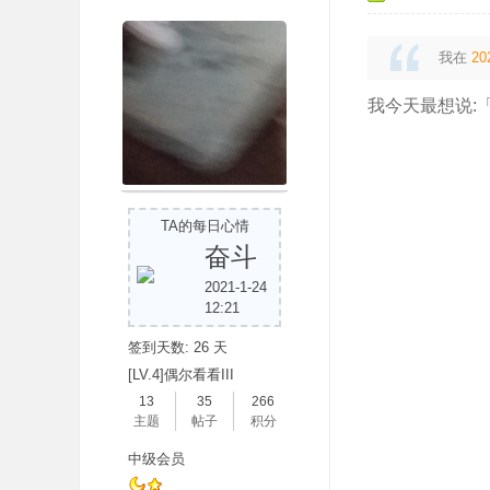
我在
20
我今天最想说:
吧
TA的每日心情
奋斗
2021-1-24
12:21
签到天数: 26 天
[LV.4]偶尔看看III
13
35
266
主题
帖子
积分
中级会员