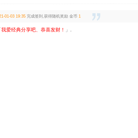
21-01-03 19:35
完成签到,获得随机奖励
金币
1
「
我爱经典分享吧、恭喜发财！
」.