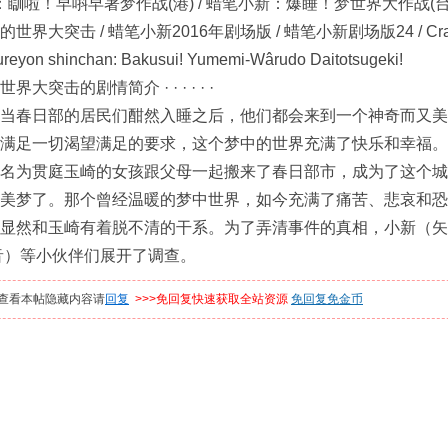
：瞓啦！早唞早著梦作战(港) / 蜡笔小新：爆睡！梦世界大作战(台)
突击 / 蜡笔小新2016年剧场版 / 蜡笔小新剧场版24 / Crayon Shin-
Kureyon shinchan: Bakusui! Yumemi-Wârudo Daitotsugeki!
大突击的剧情简介 · · · · · ·
春日部的居民们酣然入睡之后，他们都会来到一个神奇而又美
满足一切渴望满足的要求，这个梦中的世界充满了快乐和幸福。
为贯庭玉崎的女孩跟父母一起搬来了春日部市，成为了这个城
美梦了。那个曾经温暖的梦中世界，如今充满了痛苦、悲哀和恐
显然和玉崎有着脱不清的干系。为了弄清事件的真相，小新（矢
音）等小伙伴们展开了调查。
查看本帖隐藏内容请
回复
>>>免回复快速获取全站资源
免回复免金币