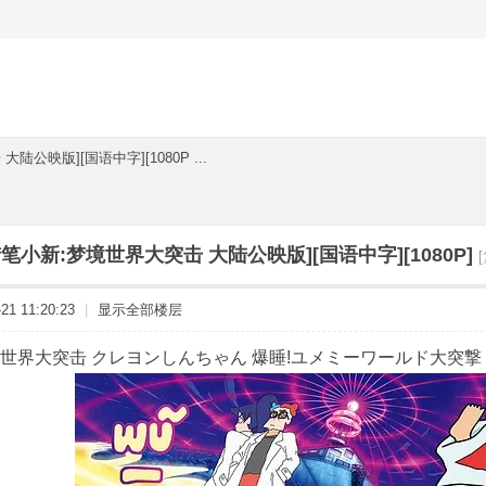
陆公映版][国语中字][1080P ...
蜡笔小新:梦境世界大突击 大陆公映版][国语中字][1080P]
1 11:20:23
|
显示全部楼层
界大突击 クレヨンしんちゃん 爆睡!ユメミーワールド大突撃 (2