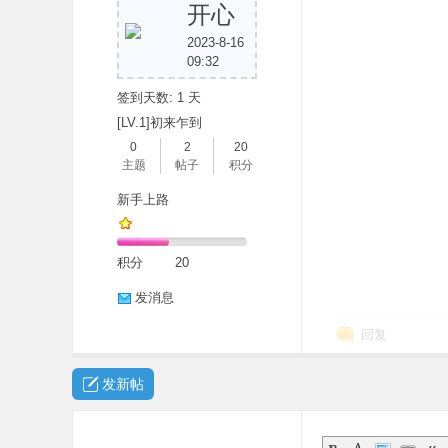
开心
2023-8-16
09:32
签到天数: 1 天
[LV.1]初来乍到
0
2
20
主题
帖子
积分
新手上路
积分
20
发消息
回复
发新帖