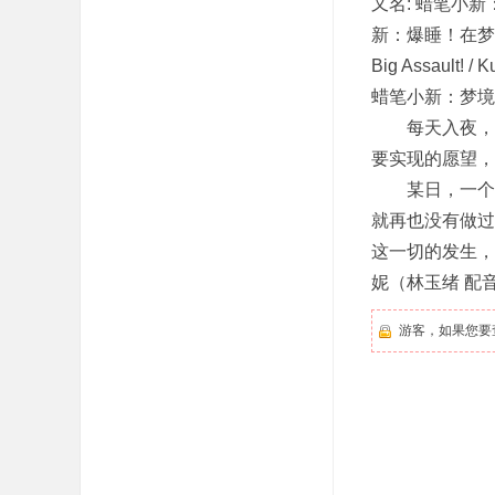
又名: 蜡笔小新
新：爆睡！在梦的世界大
Big Assault! / 
蜡笔小新：梦境世界
每天入夜，当
要实现的愿望，
某日，一个名
就再也没有做过
这一切的发生，
妮（林玉绪 配
游客，如果您要