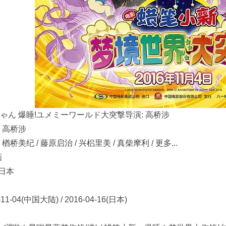
ゃん 爆睡!ユメミーワールド大突撃导演: 高桥涉
/ 高桥涉
 楢桥美纪 / 藤原启治 / 兴梠里美 / 真柴摩利 / 更多...
画
 日本
1-04(中国大陆) / 2016-04-16(日本)