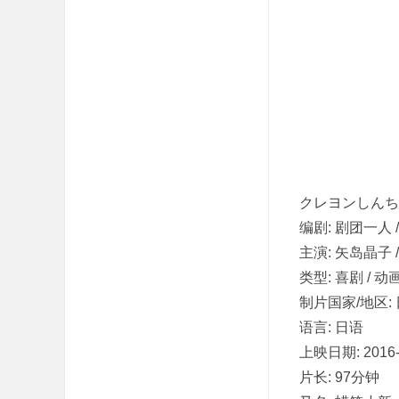
吧
クレヨンしんち
编剧: 剧团一人 
主演: 矢岛晶子 /
类型: 喜剧 / 动
制片国家/地区:
语言: 日语
上映日期: 2016-1
片长: 97分钟