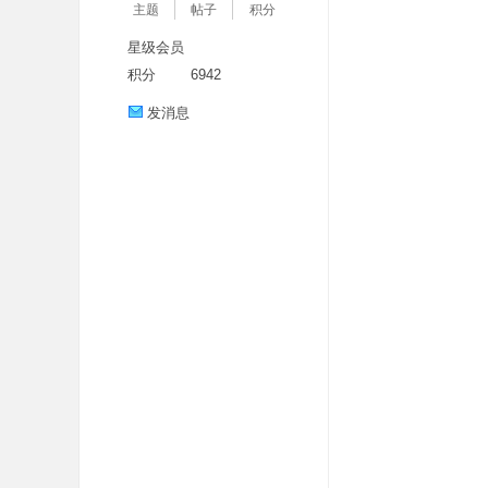
主题
帖子
积分
星级会员
积分
6942
发消息
分
享