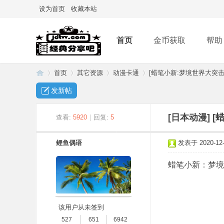
设为首页
收藏本站
首页
金币获取
帮助
首页
其它资源
动漫卡通
[蜡笔小新:梦境世界大突击 大
发新帖
经
»
›
›
›
[日本动漫]
[
查看:
5920
|
回复:
5
鲤鱼偶语
发表于 2020-12-2
蜡笔小新：梦境世
该用户从未签到
典
527
651
6942