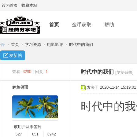
设为首页
收藏本站
首页
金币获取
帮助
首页
学习资源
电影影评
时代中的我们
发新帖
经
»
›
›
›
时代中的我们
查看:
3290
|
回复:
1
[复制链接]
鲤鱼偶语
发表于 2020-11-14 15:19:01
时代中的我
该用户从未签到
典
527
651
6942