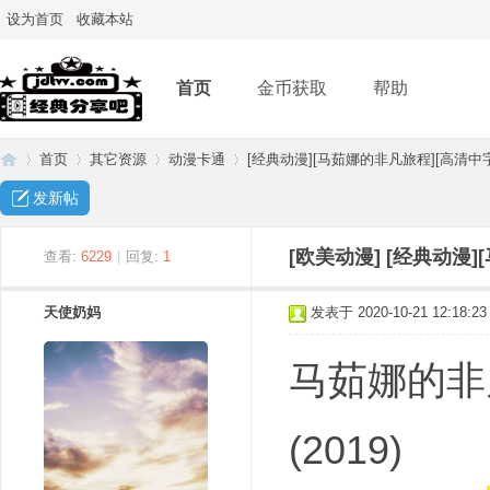
设为首页
收藏本站
首页
金币获取
帮助
首页
其它资源
动漫卡通
[经典动漫][马茹娜的非凡旅程][高清中字]
发新帖
经
»
›
›
›
[欧美动漫]
[经典动漫]
查看:
6229
|
回复:
1
天使奶妈
发表于 2020-10-21 12:18:23
马茹娜的非凡旅程 
(2019)
典