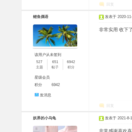
回复
鲤鱼偶语
发表于 2020-11-1
非常实用 收下
该用户从未签到
527
651
6942
主题
帖子
积分
星级会员
积分
6942
发消息
回复
妖界的小乌龟
发表于 2021-8-14
非常感谢喜欢喜