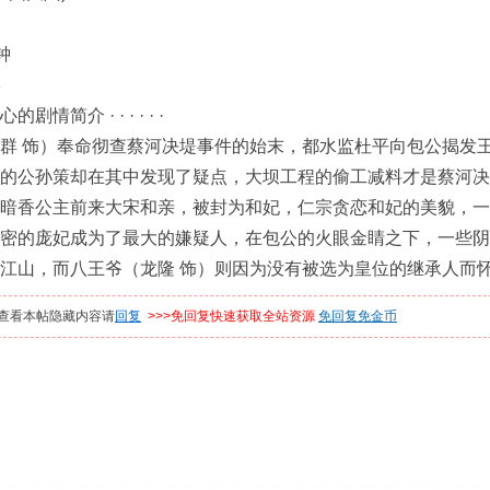
钟
3
情简介 · · · · · ·
 饰）奉命彻查蔡河决堤事件的始末，都水监杜平向包公揭发王
的公孙策却在其中发现了疑点，大坝工程的偷工减料才是蔡河决
香公主前来大宋和亲，被封为和妃，仁宗贪恋和妃的美貌，一
密的庞妃成为了最大的嫌疑人，在包公的火眼金睛之下，一些阴
江山，而八王爷（龙隆 饰）则因为没有被选为皇位的继承人而
查看本帖隐藏内容请
回复
>>>免回复快速获取全站资源
免回复免金币