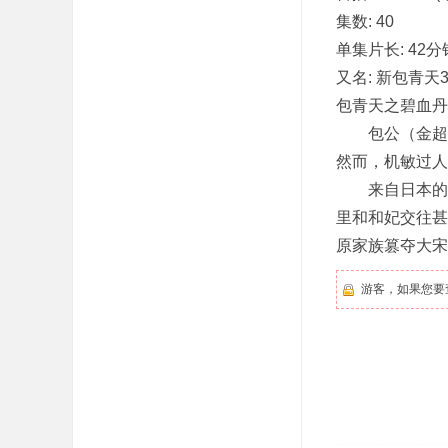
集数: 40
单集片长: 42分
又名: 新包青天
包青天之碧血丹心的剧
包公（金超群
吧
然而，机敏过人
来自日本的暗
里和和妃交往甚
原家族篡夺大宋
游客，如果您要