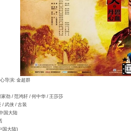
心导演: 金超群
何家劲 / 范鸿轩 / 何中华 / 王莎莎
 / 武侠 / 古装
 中国大陆
话
(中国大陆)