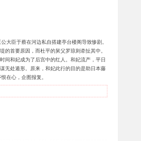
公大臣于蔡在河边私自搭建亭台楼阁导致惨剧。
堤的首要原因，而杜平的舅父罗琼则牵扯其中。
时间和妃成为了后宫中的红人。和妃流产，平日
谋无处遁形。原来，和妃此行的目的是助日本藤
怀恨在心，企图报复。