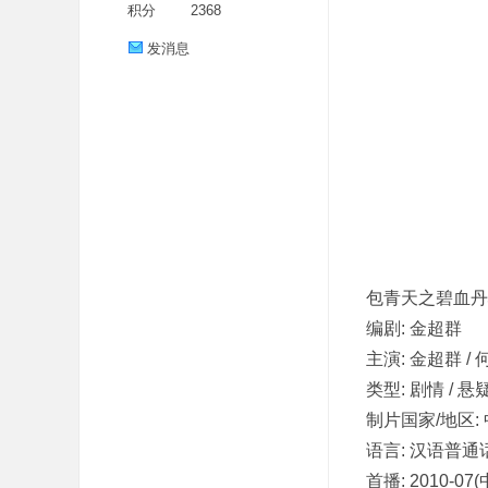
积分
2368
发消息
分
包青天之碧血丹
编剧: 金超群
主演: 金超群 / 
类型: 剧情 / 悬疑
享
制片国家/地区:
语言: 汉语普通
首播: 2010-07