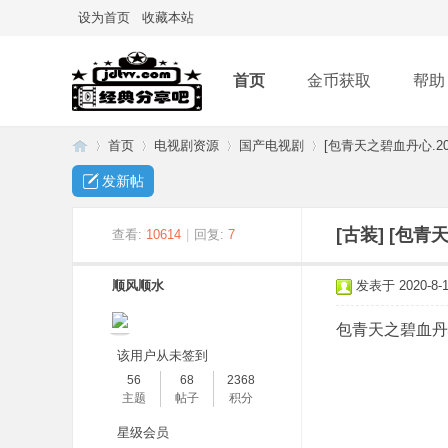
设为首页
收藏本站
首页
金币获取
帮助
首页
电视剧资源
国产电视剧
[包青天之碧血丹心.201
发新帖
经
»
›
›
›
[古装]
[包青天
查看:
10614
|
回复:
7
顺风顺水
发表于 2020-8-19
包青天之碧血丹心 
该用户从未签到
56
68
2368
主题
帖子
积分
典
星级会员