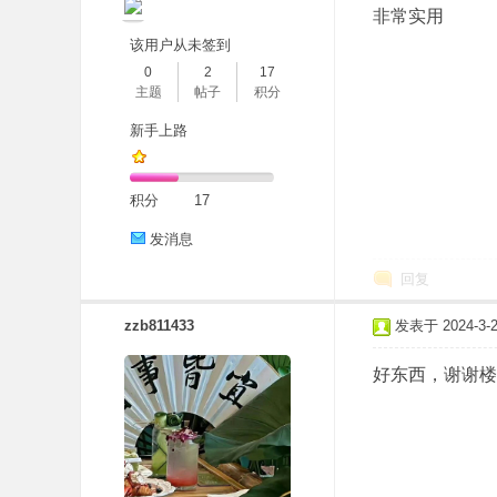
非常实用
该用户从未签到
0
2
17
主题
帖子
积分
新手上路
积分
17
发消息
回复
zzb811433
发表于 2024-3-26
好东西，谢谢楼