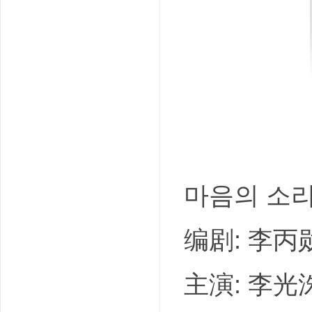
吧
마음의 소리
编剧: 李丙勋
主演: 李光洙 