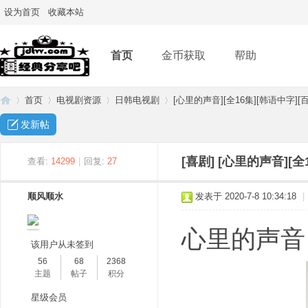
设为首页
收藏本站
首页
金币获取
帮助
首页
电视剧资源
日韩电视剧
[心里的声音][全16集][韩语中字][百
发新帖
经
»
›
›
›
[喜剧]
[心里的声音][全
查看:
14299
|
回复:
27
顺风顺水
发表于 2020-7-8 10:34:18
|
心里的声音 마
该用户从未签到
56
68
2368
主题
帖子
积分
典
星级会员