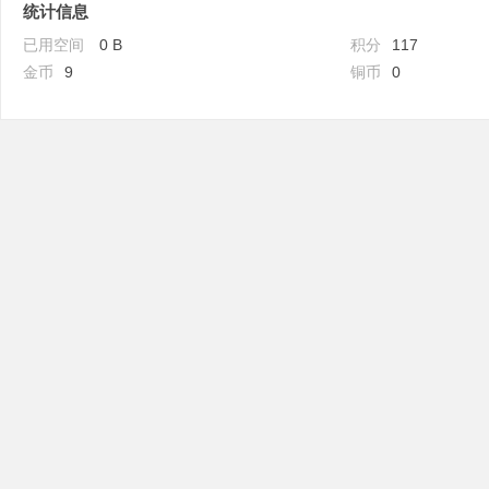
统计信息
已用空间
0 B
积分
117
金币
9
铜币
0
吧