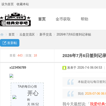
设为首页
收藏本站
首页
金币获取
帮助
首页
云盘交流区
新手交流
2026年7月6日签到记录贴
发新帖
经
»
›
›
›
2026年7月6日签到记
查看:
443
|
回复:
18
x123456789
发表于 2026-7-6 06:04:53
|
本贴是论坛每日签到
TA的每日心情
开心
我在
2026-07-06 06:
昨
典
我今天最想说:「
我爱经典
天 06:52