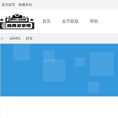
设为首页
收藏本站
首页
金币获取
帮助
a54461
好友
经
›
›
典