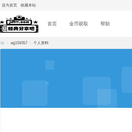
设为首页
收藏本站
首页
金币获取
帮助
wjj159357
个人资料
经
›
›
典