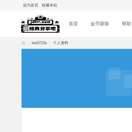
设为首页
收藏本站
首页
金币获取
帮助
leo0723s
个人资料
经
›
›
典