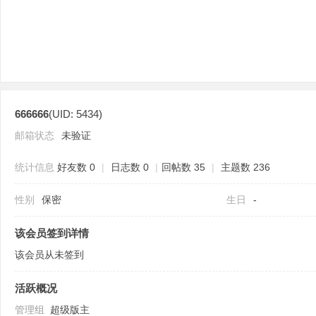
666666
(UID: 5434)
分
邮箱状态
未验证
统计信息
好友数 0
|
日志数 0
|
回帖数 35
|
主题数 236
性别
保密
生日
-
该会员签到详情
该会员从未签到
享
活跃概况
管理组
超级版主