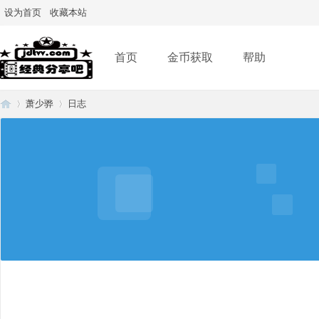
设为首页
收藏本站
首页
金币获取
帮助
萧少骅
日志
经
›
›
典