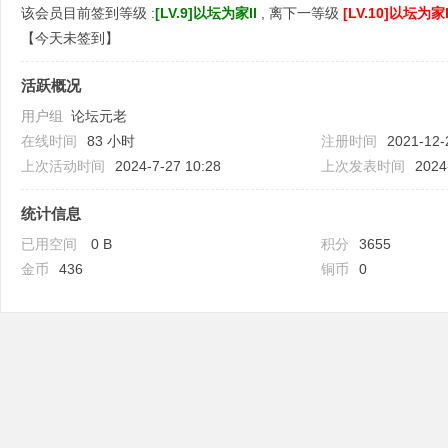
该会员目前签到等级 :
[LV.9]以坛为家II
, 离下一等级
[LV.10]以坛为家I
【
今天未签到
】
活跃概况
用户组
论坛元老
吧
在线时间
83 小时
注册时间
2021-12-
上次活动时间
2024-7-27 10:28
上次发表时间
2024
统计信息
已用空间
0 B
积分
3655
金币
436
铜币
0